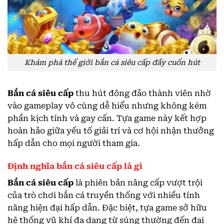
Khám phá thế giới bắn cá siêu cấp đầy cuốn hút
Bắn cá siêu cấp
thu hút đông đảo thành viên nhờ
vào gameplay vô cùng dễ hiểu nhưng không kém
phần kịch tính và gay cấn. Tựa game này kết hợp
hoàn hảo giữa yếu tố giải trí và cơ hội nhận thưởng
hấp dẫn cho mọi người tham gia.
Định nghĩa bắn cá siêu cấp là gì
Bắn cá siêu cấp
là phiên bản nâng cấp vượt trội
của trò chơi bắn cá truyền thống với nhiều tính
năng hiện đại hấp dẫn. Đặc biệt, tựa game sở hữu
hệ thống vũ khí đa dạng từ súng thường đến đại