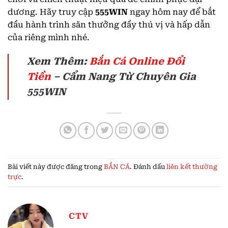
dương. Hãy truy cập
555WIN
ngay hôm nay để bắt
đầu hành trình săn thưởng đầy thú vị và hấp dẫn
của riêng mình nhé.
Xem Thêm:
Bắn Cá Online Đổi
Tiền
– Cẩm Nang Từ Chuyên Gia
555WIN
Bài viết này được đăng trong
BẮN CÁ
. Đánh dấu
liên kết thường
trực
.
CTV