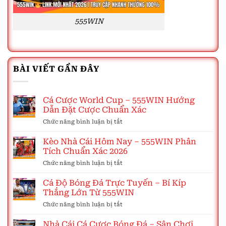
555WIN
BÀI VIẾT GẦN ĐÂY
Cá Cược World Cup – 555WIN Hướng
Dẫn Đặt Cược Chuẩn Xác
ở
Chức năng bình luận bị tắt
Cá
Cược
Kèo Nhà Cái Hôm Nay – 555WIN Phân
World
Tích Chuẩn Xác 2026
Cup
ở
Chức năng bình luận bị tắt
–
Kèo
555WIN
Nhà
Cá Độ Bóng Đá Trực Tuyến – Bí Kíp
Hướng
Cái
Dẫn
Thắng Lớn Từ 555WIN
Hôm
Đặt
ở
Chức năng bình luận bị tắt
Nay
Cược
Cá
–
Chuẩn
Độ
Nhà Cái Cá Cược Bóng Đá – Sân Chơi
555WIN
Xác