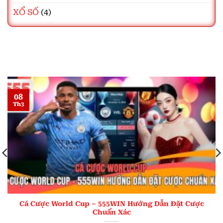
XỔ SỐ
(4)
08
Th3
Cá Cược World Cup – 555WIN Hướng Dẫn Đặt Cược
Chuẩn Xác