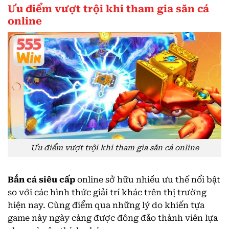
Ưu điểm vượt trội khi tham gia săn cá
online
Ưu điểm vượt trội khi tham gia săn cá online
Bắn cá siêu cấp
online sở hữu nhiều ưu thế nổi bật
so với các hình thức giải trí khác trên thị trường
hiện nay. Cùng điểm qua những lý do khiến tựa
game này ngày càng được đông đảo thành viên lựa