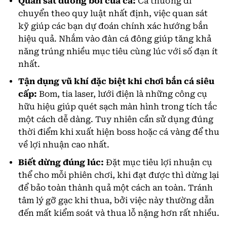
Quan sát đường bơi của cá:
Cá thường di
chuyển theo quy luật nhất định, việc quan sát
kỹ giúp các bạn dự đoán chính xác hướng bắn
hiệu quả. Nhắm vào đàn cá đông giúp tăng khả
năng trúng nhiều mục tiêu cùng lúc với số đạn ít
nhất.
Tận dụng vũ khí đặc biệt khi chơi bắn cá siêu
cấp:
Bom, tia laser, lưới điện là những công cụ
hữu hiệu giúp quét sạch màn hình trong tích tắc
một cách dễ dàng. Tuy nhiên cần sử dụng đúng
thời điểm khi xuất hiện boss hoặc cá vàng để thu
về lợi nhuận cao nhất.
Biết dừng đúng lúc:
Đặt mục tiêu lợi nhuận cụ
thể cho mỗi phiên chơi, khi đạt được thì dừng lại
để bảo toàn thành quả một cách an toàn. Tránh
tâm lý gỡ gạc khi thua, bởi việc này thường dẫn
đến mất kiểm soát và thua lỗ nặng hơn rất nhiều.