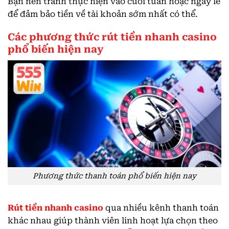
Bạn nên tránh thực hiện vào cuối tuần hoặc ngày lễ
để đảm bảo tiền về tài khoản sớm nhất có thể.
Các phương thức rút tiền nhanh casino
phổ biến hiện nay
Phương thức thanh toán phổ biến hiện nay
Rút tiền nhanh casino
qua nhiều kênh thanh toán
khác nhau giúp thành viên linh hoạt lựa chọn theo