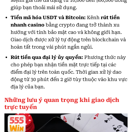
Mệnh giá thẻ đa dạng từ 10,000 đến 500,000 đồng
giúp bạn thoải mái sử dụng.
Tiền mã hóa USDT và Bitcoin:
Kênh
rút tiền
nhanh casino
bằng crypto đang trở thành xu
hướng với tính bảo mật cao và không giới hạn.
Giao dịch được xử lý tự động trên blockchain và
hoàn tất trong vài phút ngắn ngủi.
Rút tiền qua đại lý ủy quyền:
Phương thức này
cho phép bạn nhận tiền mặt trực tiếp tại các
điểm đại lý trên toàn quốc. Thời gian xử lý dao
động từ 30 phút đến 2 giờ tùy thuộc vào khu vực
địa lý của bạn.
Những lưu ý quan trọng khi giao dịch
trực tuyến