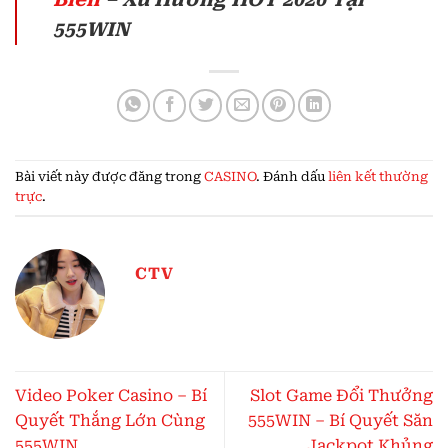
555WIN
Bài viết này được đăng trong
CASINO
. Đánh dấu
liên kết thường
trực
.
CTV
Video Poker Casino – Bí
Slot Game Đổi Thưởng
Quyết Thắng Lớn Cùng
555WIN – Bí Quyết Săn
555WIN
Jackpot Khủng