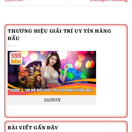
THƯƠNG HIỆU GIẢI TRÍ UY TÍN HÀNG
ĐẦU
555WIN
BÀI VIẾT GẦN ĐÂY