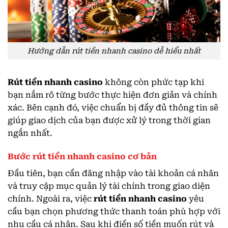
Hướng dẫn rút tiền nhanh casino dễ hiểu nhất
Rút tiền nhanh casino
không còn phức tạp khi
bạn nắm rõ từng bước thực hiện đơn giản và chính
xác. Bên cạnh đó, việc chuẩn bị đầy đủ thông tin sẽ
giúp giao dịch của bạn được xử lý trong thời gian
ngắn nhất.
Bước rút tiền nhanh casino cơ bản
Đầu tiên, bạn cần đăng nhập vào tài khoản cá nhân
và truy cập mục quản lý tài chính trong giao diện
chính. Ngoài ra, việc
rút tiền nhanh casino
yêu
cầu bạn chọn phương thức thanh toán phù hợp với
nhu cầu cá nhân. Sau khi điền số tiền muốn rút và