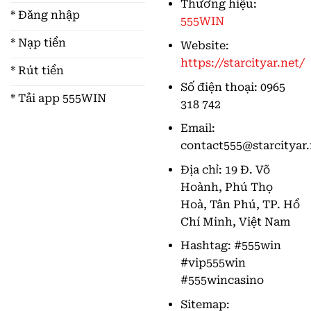
Thương hiệu:
* Đăng nhập
555WIN
* Nạp tiền
Website:
https://starcityar.net/
* Rút tiền
Số điện thoại:
0965
* Tải app 555WIN
318 742
Email:
contact555@starcityar.
Địa chỉ:
19 Đ. Võ
Hoành, Phú Thọ
Hoà, Tân Phú, TP. Hồ
Chí Minh, Việt Nam
Hashtag: #555win
#vip555win
#555wincasino
Sitemap: