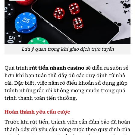
Lưu ý quan trọng khi giao dịch trực tuyến
Quá trình
rút tiền nhanh casino
sẽ diễn ra suôn sẻ
hơn khi bạn tuân thủ đầy đủ các quy định từ nhà
cái. Đặc biệt, việc nắm rõ điều khoản sử dụng giúp
tránh những rắc rối không mong muốn trong quá
trình thanh toán tiền thưởng.
Hoàn thành yêu cầu cược
Trước khi rút tiền, thành viên cần đảm bảo đã hoàn
thành đầy đủ yêu cầu vòng cược theo quy định của